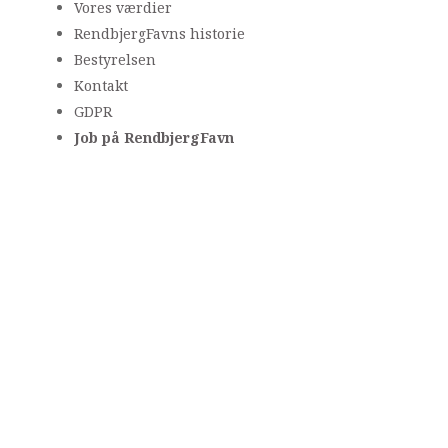
Vores værdier
RendbjergFavns historie
Bestyrelsen
Kontakt
GDPR
Job på RendbjergFavn
Fagpersonalet på RendbjergFavn
består hovedsageligt af faglærte
socialpædagoger, pædagogiske