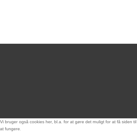
Vi bruger også cookies her, bl.a. for at gøre det muligt for at få siden til
at fungere.